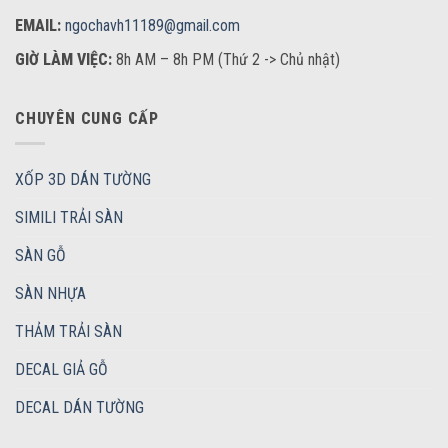
EMAIL:
ngochavh11189@gmail.com
GIỜ LÀM VIỆC:
8h AM – 8h PM (Thứ 2 -> Chủ nhật)
CHUYÊN CUNG CẤP
XỐP 3D DÁN TƯỜNG
SIMILI TRẢI SÀN
SÀN GỖ
SÀN NHỰA
THẢM TRẢI SÀN
DECAL GIẢ GỖ
DECAL DÁN TƯỜNG