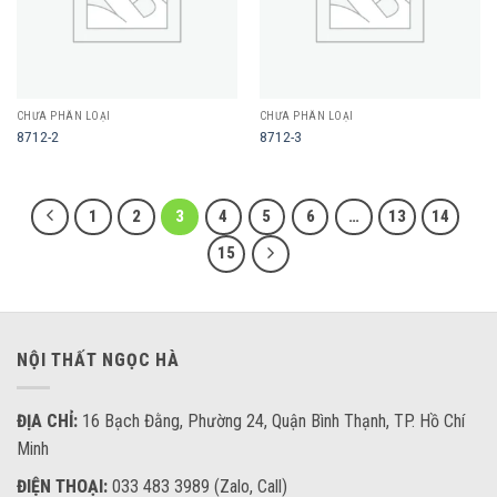
CHƯA PHÂN LOẠI
CHƯA PHÂN LOẠI
8712-2
8712-3
1
2
3
4
5
6
…
13
14
15
NỘI THẤT NGỌC HÀ
ĐỊA CHỈ:
16 Bạch Đằng, Phường 24, Quận Bình Thạnh, TP. Hồ Chí
Minh
ĐIỆN THOẠI:
033 483 3989 (Zalo, Call)