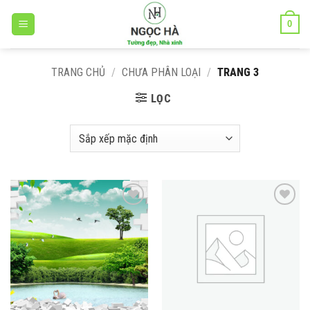
Bỏ
0
qua
nội
dung
TRANG CHỦ
/
CHƯA PHÂN LOẠI
/
TRANG 3
LỌC
Add to
Add to
wishlist
wishlist