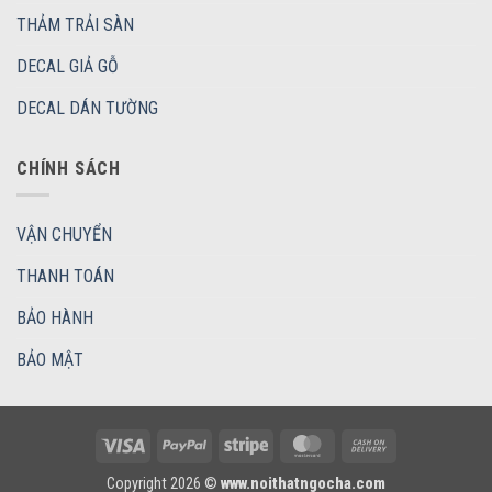
THẢM TRẢI SÀN
DECAL GIẢ GỖ
DECAL DÁN TƯỜNG
CHÍNH SÁCH
VẬN CHUYỂN
THANH TOÁN
BẢO HÀNH
BẢO MẬT
Visa
PayPal
Stripe
MasterCard
Cash
On
Copyright 2026 ©
www.noithatngocha.com