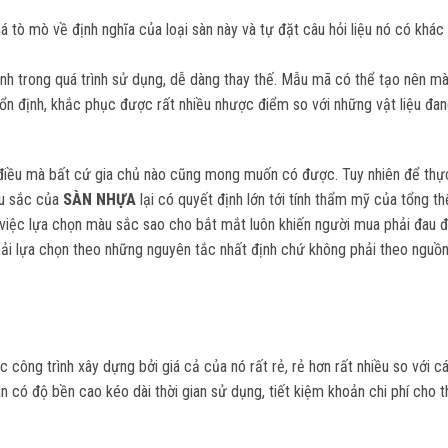
há tò mò về định nghĩa của loại sàn này và tự đặt câu hỏi liệu nó có khác 
ịnh trong quá trình sử dụng, dễ dàng thay thế. Mẫu mã có thể tạo nên m
ổn định, khắc phục được rất nhiều nhược điểm so với những vật liệu đa
 điều mà bất cứ gia chủ nào cũng mong muốn có được. Tuy nhiên để thự
àu sắc của
SÀN NHỰA
lại có quyết định lớn tới tính thẩm mỹ của tổng t
việc lựa chọn màu sắc sao cho bắt mắt luôn khiến người mua phải đau 
hải lựa chọn theo những nguyên tắc nhất định chứ không phải theo ngu
ác công trình xây dựng bởi giá cả của nó rất rẻ, rẻ hơn rất nhiều so với c
n có độ bền cao kéo dài thời gian sử dụng, tiết kiệm khoản chi phí cho t