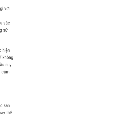
gì với
àu sắc
ng sử
c hiện
hể không
đầu suy
ồn cảm
ác sàn
hay thế.