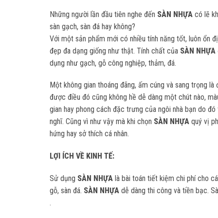
Những người lần đầu tiên nghe đến
SÀN NHỰA
có lẽ k
sàn gạch, sàn đá hay không?
Với một sản phẩm mới có nhiều tính năng tốt, luôn ổn đ
đẹp đa dạng giống như thật. Tính chất của
SÀN NHỰA
dụng như gạch, gỗ công nghiệp, thảm, đá.
Một không gian thoáng đãng, ấm cúng và sang trọng là
được điều đó cũng không hề dễ dàng một chút nào, m
gian hay phong cách đặc trưng của ngôi nhà bạn do đó 
nghĩ. Cũng vì như vậy mà khi chọn
SÀN NHỰA
quý vị p
hứng hay sở thích cá nhân.
LỢI ÍCH VỀ KINH TẾ:
Sử dụng
SÀN NHỰA
là bài toán tiết kiệm chi phí cho c
gỗ, sàn đá.
SÀN NHỰA
dễ dàng thi công và tiền bạc. Sà
.