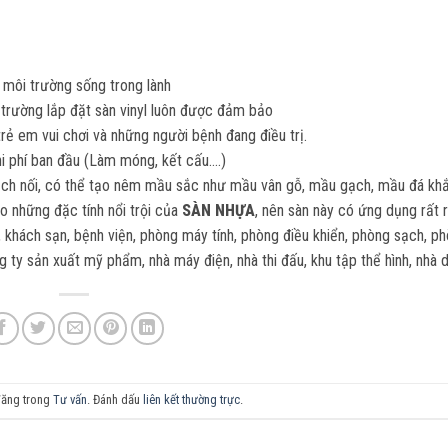
môi trường sống trong lành
 trường lắp đặt sàn vinyl luôn được đảm bảo
trẻ em vui chơi và những người bệnh đang điều trị.
i phí ban đầu (Làm móng, kết cấu….)
 mạch nối, có thể tạo nêm mầu sắc như mầu vân gỗ, mầu gạch, mầu đá kh
o những đặc tính nổi trội của
SÀN NHỰA
, nên sàn này có ứng dụng rất 
 khách sạn, bệnh viện, phòng máy tính, phòng điều khiển, phòng sạch, p
 ty sản xuất mỹ phẩm, nhà máy điện, nhà thi đấu, khu tập thể hình, nhà 
đăng trong
Tư vấn
. Đánh dấu
liên kết thường trực
.