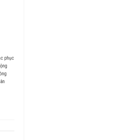
ắc phục
rộng
hòng
dân