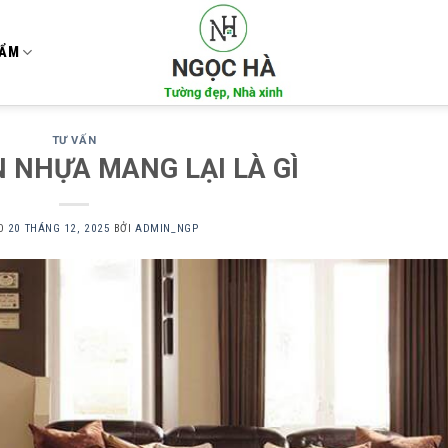
HẨM
TƯ VẤN
N NHỰA MANG LẠI LÀ GÌ
ÀO
20 THÁNG 12, 2025
BỞI
ADMIN_NGP