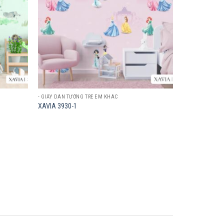
- GIẤY DÁN TƯỜNG TRẺ EM KHÁC
XAVIA 3930-1