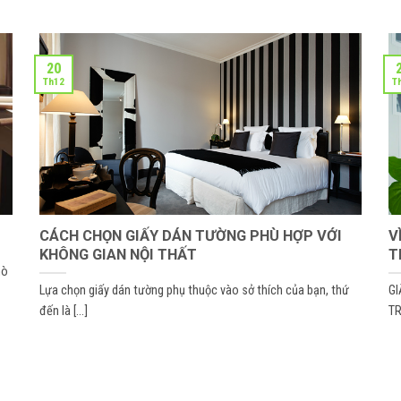
20
Th12
T
CÁCH CHỌN GIẤY DÁN TƯỜNG PHÙ HỢP VỚI
V
KHÔNG GIAN NỘI THẤT
T
mò
Lựa chọn giấy dán tường phụ thuộc vào sở thích của bạn, thứ
GI
đến là [...]
TR