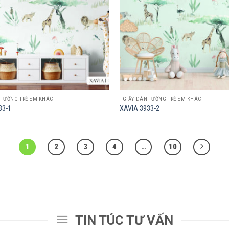
N TƯỜNG TRẺ EM KHÁC
- GIẤY DÁN TƯỜNG TRẺ EM KHÁC
33-1
XAVIA 3933-2
1
2
3
4
…
10
TIN TÚC TƯ VẤN