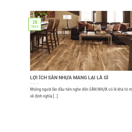
20
Th12
LỢI ÍCH SÀN NHỰA MANG LẠI LÀ GÌ
Những người lần đầu tiên nghe đến SÀN NHỰA có lẽ khá tò 
về định nghĩa [...]