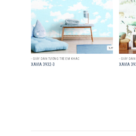
- GIẤY DÁN TƯỜNG TRẺ EM KHÁC
- GIẤY DÁ
XAVIA 3932-3
XAVIA 39