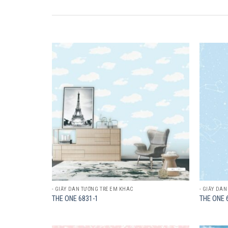
Add to
wishlist
- GIẤY DÁN TƯỜNG TRẺ EM KHÁC
- GIẤY DÁ
THE ONE 6831-1
THE ONE 