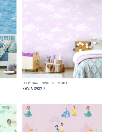
Add to
Add to
wishlist
wishlist
- GIẤY DÁN TƯỜNG TRẺ EM KHÁC
XAVIA 3932-2
Add to
Add to
wishlist
wishlist