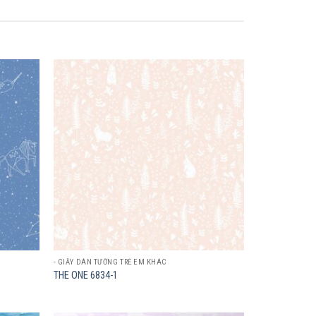
Add to
Add to
wishlist
wishlist
- GIẤY DÁN TƯỜNG TRẺ EM KHÁC
THE ONE 6834-1