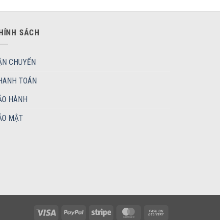
HÍNH SÁCH
ẬN CHUYỂN
HANH TOÁN
ẢO HÀNH
ẢO MẬT
Visa
PayPal
Stripe
MasterCard
Cash