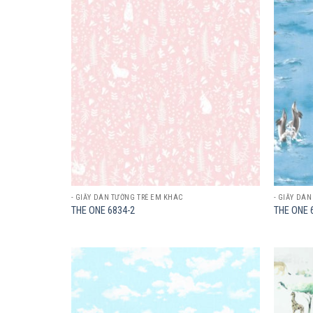
Add to
wishlist
- GIẤY DÁN TƯỜNG TRẺ EM KHÁC
- GIẤY DÁ
THE ONE 6834-2
THE ONE 
Add to
wishlist