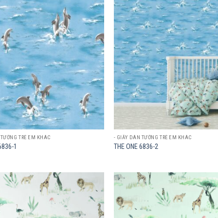
Add to
wishlist
N TƯỜNG TRẺ EM KHÁC
- GIẤY DÁN TƯỜNG TRẺ EM KHÁC
6836-1
THE ONE 6836-2
Add to
wishlist