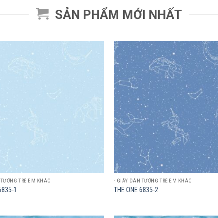
SẢN PHẨM MỚI NHẤT
Add to
wishlist
N TƯỜNG TRẺ EM KHÁC
- GIẤY DÁN TƯỜNG TRẺ EM KHÁC
6835-1
THE ONE 6835-2