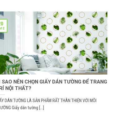
20
h12
Ì SAO NÊN CHỌN GIẤY DÁN TƯỜNG ĐỂ TRANG
RÍ NỘI THẤT?
ẤY DÁN TƯỜNG LÀ SẢN PHẨM RẤT THÂN THIỆN VỚI MÔI
ƯỜNG Giấy dán tường [...]