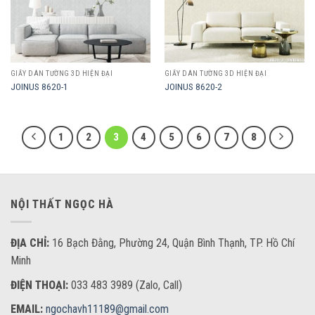
GIẤY DÁN TƯỜNG 3D HIỆN ĐẠI
GIẤY DÁN TƯỜNG 3D HIỆN ĐẠI
JOINUS 8620-1
JOINUS 8620-2
1
2
3
4
5
6
7
8
NỘI THẤT NGỌC HÀ
ĐỊA CHỈ:
16 Bạch Đằng, Phường 24, Quận Bình Thạnh, TP. Hồ Chí
Minh
ĐIỆN THOẠI:
033 483 3989 (Zalo, Call)
EMAIL:
ngochavh11189@gmail.com