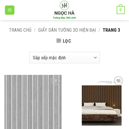
Bỏ
0
qua
nội
dung
TRANG CHỦ
/
GIẤY DÁN TƯỜNG 3D HIỆN ĐẠI
/
TRANG 3
LỌC
Add to
Add to
wishlist
wishlist