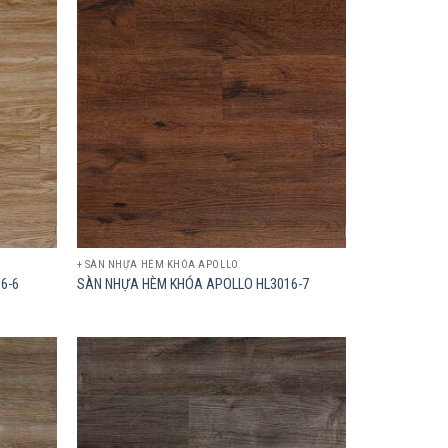
Add to
Add to
wishlist
wishlist
+ SÀN NHỰA HÈM KHÓA APOLLO
6-6
SÀN NHỰA HÈM KHÓA APOLLO HL3016-7
Add to
Add to
wishlist
wishlist