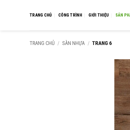
Bỏ
qua
TRANG CHỦ
CÔNG TRÌNH
GIỚI THIỆU
SẢN P
nội
dung
TRANG CHỦ
/
SÀN NHỰA
/
TRANG 6