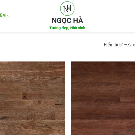
HẨM
Hiển thị 61–72 
Add to
wishlist