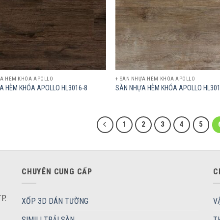
ỰA HÈM KHÓA APOLLO
+ SÀN NHỰA HÈM KHÓA APOLLO
A HÈM KHÓA APOLLO HL3016-8
SÀN NHỰA HÈM KHÓA APOLLO HL301
1
2
3
4
5
CHUYÊN CUNG CẤP
C
P.
XỐP 3D DÁN TƯỜNG
V
SIMILI TRẢI SÀN
T