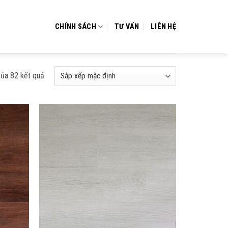
CHÍNH SÁCH
TƯ VẤN
LIÊN HỆ
của 82 kết quả
Add to
Add to
wishlist
wishlist