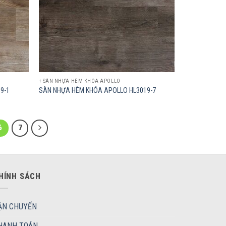
+ SÀN NHỰA HÈM KHÓA APOLLO
9-1
SÀN NHỰA HÈM KHÓA APOLLO HL3019-7
6
7
HÍNH SÁCH
ẬN CHUYỂN
HANH TOÁN