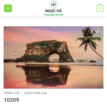
Bỏ
0
qua
nội
dung
Add to
wishlist
TRANG CHỦ
/
CHƯA PHÂN LOẠI
10209