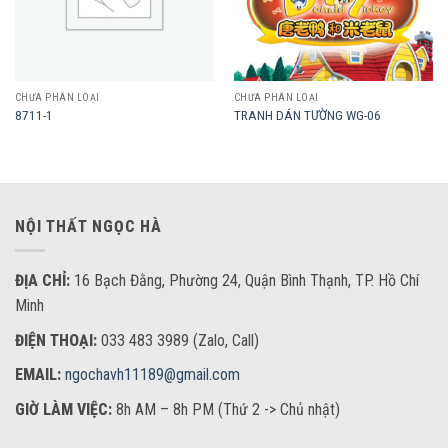
CHƯA PHÂN LOẠI
CHƯA PHÂN LOẠI
8711-1
TRANH DÁN TƯỜNG WG-06
NỘI THẤT NGỌC HÀ
ĐỊA CHỈ:
16 Bạch Đằng, Phường 24, Quận Bình Thạnh, TP. Hồ Chí
Minh
ĐIỆN THOẠI:
033 483 3989 (Zalo, Call)
EMAIL:
ngochavh11189@gmail.com
GIỜ LÀM VIỆC:
8h AM – 8h PM (Thứ 2 -> Chủ nhật)