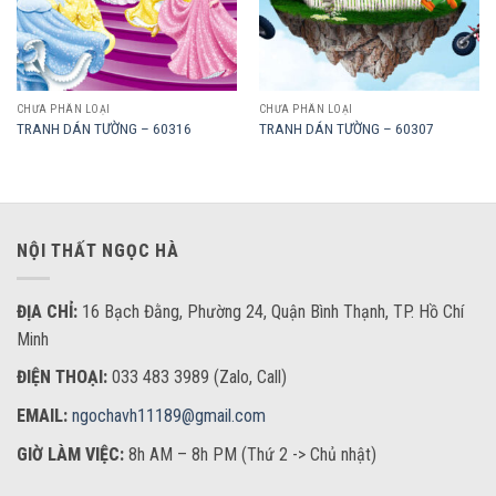
CHƯA PHÂN LOẠI
CHƯA PHÂN LOẠI
TRANH DÁN TƯỜNG – 60316
TRANH DÁN TƯỜNG – 60307
NỘI THẤT NGỌC HÀ
ĐỊA CHỈ:
16 Bạch Đằng, Phường 24, Quận Bình Thạnh, TP. Hồ Chí
Minh
ĐIỆN THOẠI:
033 483 3989 (Zalo, Call)
EMAIL:
ngochavh11189@gmail.com
GIỜ LÀM VIỆC:
8h AM – 8h PM (Thứ 2 -> Chủ nhật)