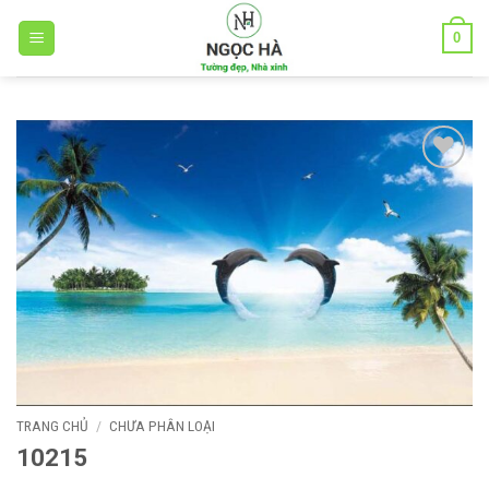
Bỏ
0
qua
nội
dung
Add to
wishlist
TRANG CHỦ
/
CHƯA PHÂN LOẠI
10215