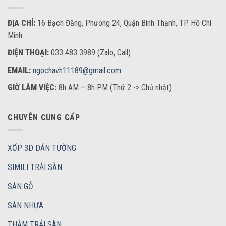
ĐỊA CHỈ:
16 Bạch Đằng, Phường 24, Quận Bình Thạnh, TP. Hồ Chí
Minh
ĐIỆN THOẠI:
033 483 3989 (Zalo, Call)
EMAIL:
ngochavh11189@gmail.com
GIỜ LÀM VIỆC:
8h AM – 8h PM (Thứ 2 -> Chủ nhật)
CHUYÊN CUNG CẤP
XỐP 3D DÁN TƯỜNG
SIMILI TRẢI SÀN
SÀN GỖ
SÀN NHỰA
THẢM TRẢI SÀN