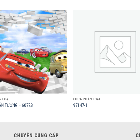
Add to
wishlist
 LOẠI
CHƯA PHÂN LOẠI
N TƯỜNG – 60728
97147-1
CHUYÊN CUNG CẤP
C