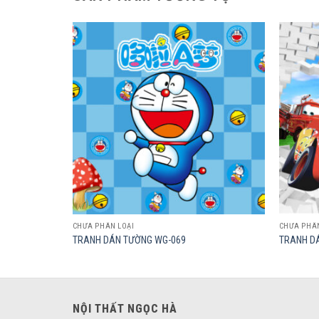
Add to
Add to
wishlist
wishlist
CHƯA PHÂN LOẠI
CHƯA PHÂN
TRANH DÁN TƯỜNG WG-069
TRANH DÁ
NỘI THẤT NGỌC HÀ