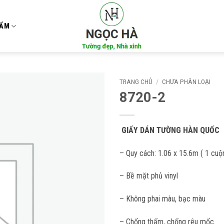
HẨM
TRANG CHỦ
/
CHƯA PHÂN LOẠI
8720-2
Add to
wishlist
GIẤY DÁN TƯỜNG HÀN QUỐC
– Quy cách: 1.06 x 15.6m ( 1 cuộ
– Bề mặt phủ vinyl
– Không phai màu, bạc màu
– Chống thấm, chống rêu mốc.