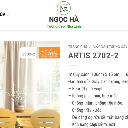
HẨM
TRANG CHỦ
/
GIẤY DÁN TƯỜNG CÂY
ARTIS 2702-2
Add to
wishlist
❇ Quy cách: 106cm x 15.6m = 1
Đặc tính của Giấy Dán Tường Hàn
– Bề mặt phủ vinyl
– Không phai màu, bạc màu
– Chống thấm, chống rêu mốc.
– Chống trầy xước
– Dễ dàng cọ rửa bề mặt bằng xà
– Khả năng chịu kiềm, axit