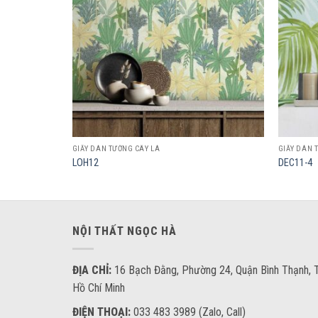
GIẤY DÁN TƯỜNG CÂY LÁ
GIẤY DÁN 
LOH12
DEC11-4
NỘI THẤT NGỌC HÀ
ĐỊA CHỈ:
16 Bạch Đằng, Phường 24, Quận Bình Thạnh, T
Hồ Chí Minh
ĐIỆN THOẠI:
033 483 3989 (Zalo, Call)