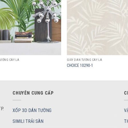
TƯỜNG CÂY LÁ
GIẤY DÁN TƯỜNG CÂY LÁ
CHOICE 10290-1
CHUYÊN CUNG CẤP
C
P.
XỐP 3D DÁN TƯỜNG
V
SIMILI TRẢI SÀN
T