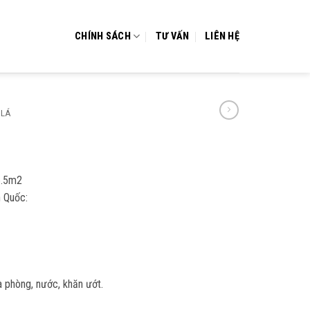
CHÍNH SÁCH
TƯ VẤN
LIÊN HỆ
 LÁ
6.5m2
 Quốc:
 phòng, nước, khăn ướt.