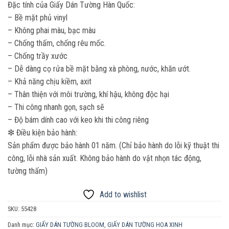
Đặc tính của Giấy Dán Tường Hàn Quốc:
– Bề mặt phủ vinyl
– Không phai màu, bạc màu
– Chống thấm, chống rêu mốc.
– Chống trầy xước
– Dễ dàng cọ rửa bề mặt bằng xà phòng, nước, khăn ướt.
– Khả năng chịu kiềm, axit
– Thân thiện với môi trường, khí hậu, không độc hại
– Thi công nhanh gọn, sạch sẽ
– Độ bám dính cao với keo khi thi công riêng
❇ Điều kiện bảo hành:
Sản phẩm được bảo hành 01 năm. (Chỉ bảo hành do lỗi kỹ thuật thi
công, lỗi nhà sản xuất. Không bảo hành do vật nhọn tác động,
tường thấm)
Add to wishlist
SKU:
55428
Danh mục:
GIẤY DÁN TƯỜNG BLOOM
,
GIẤY DÁN TƯỜNG HOA XINH