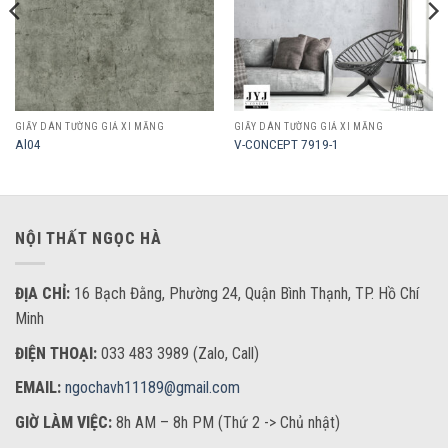
GIẤY DÁN TƯỜNG GIẢ XI MĂNG
GIẤY DÁN TƯỜNG GIẢ XI MĂNG
Al04
V-CONCEPT 7919-1
NỘI THẤT NGỌC HÀ
ĐỊA CHỈ:
16 Bạch Đằng, Phường 24, Quận Bình Thạnh, TP. Hồ Chí
Minh
ĐIỆN THOẠI:
033 483 3989 (Zalo, Call)
EMAIL:
ngochavh11189@gmail.com
GIỜ LÀM VIỆC:
8h AM – 8h PM (Thứ 2 -> Chủ nhật)