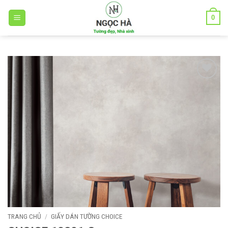
Bỏ
0
qua
nội
dung
Add to
wishlist
TRANG CHỦ
/
GIẤY DÁN TƯỜNG CHOICE