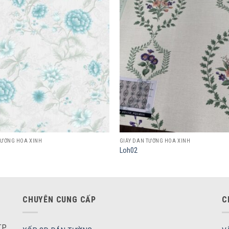
Add to
wishlist
TƯỜNG HOA XINH
GIẤY DÁN TƯỜNG HOA XINH
Loh02
CHUYÊN CUNG CẤP
C
P.