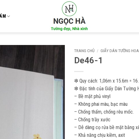
HẨM
TRANG CHỦ
/
GIẤY DÁN TƯỜNG HOA
De46-1
Add to
wishlist
❇ Quy cách: 1,06m x 15.6m = 16
❇ Đặc tính của Giấy Dán Tường 
– Bề mặt phủ vinyl
– Không phai màu, bạc màu
– Chống thấm, chống rêu mốc.
– Chống trầy xước
– Dễ dàng cọ rửa bề mặt bằng xà
– Khả năng chịu kiềm, axit