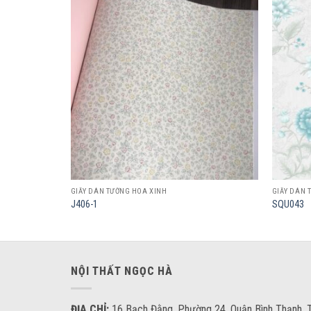
Add to
Add to
wishlist
wishlist
GIẤY DÁN TƯỜNG HOA XINH
GIẤY DÁN 
J406-1
SQU043
NỘI THẤT NGỌC HÀ
ĐỊA CHỈ:
16 Bạch Đằng, Phường 24, Quận Bình Thạnh, T