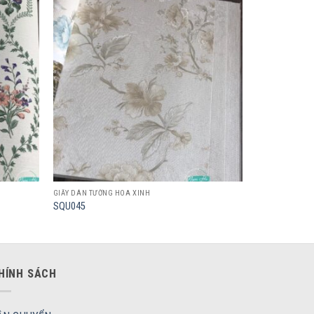
Add to
Add to
wishlist
wishlist
GIẤY DÁN TƯỜNG HOA XINH
SQU045
HÍNH SÁCH