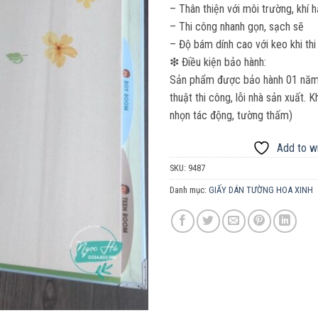
– Thân thiện với môi trường, khí 
– Thi công nhanh gọn, sạch sẽ
– Độ bám dính cao với keo khi thi
❇ Điều kiện bảo hành:
Sản phẩm được bảo hành 01 năm. 
thuật thi công, lỗi nhà sản xuất.
nhọn tác động, tường thấm)
Add to wi
SKU:
9487
Danh mục:
GIẤY DÁN TƯỜNG HOA XINH