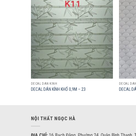
Add to
Add to
wishlist
wishlist
DECAL DÁN KÍNH
DECAL DÁN
DECAL DÁN KÍNH KHỔ 0,9M – 23
DECAL DÁ
NỘI THẤT NGỌC HÀ
ĐỊA CHỈ:
16 Bạch Đằng, Phường 24, Quận Bình Thạnh, T