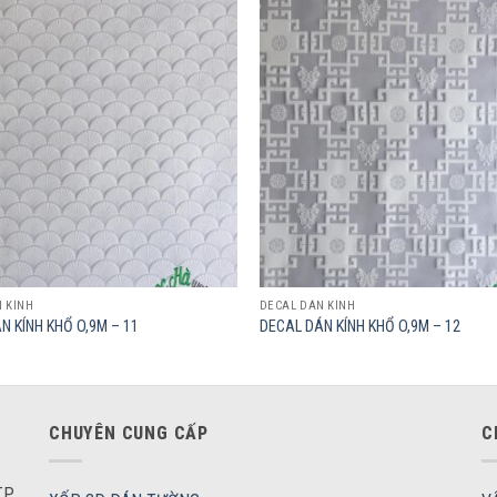
Add to
wishlist
 KÍNH
DECAL DÁN KÍNH
N KÍNH KHỔ O,9M – 11
DECAL DÁN KÍNH KHỔ O,9M – 12
CHUYÊN CUNG CẤP
C
P.