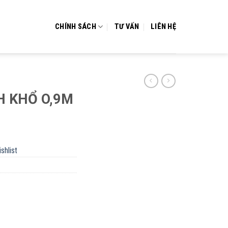
CHÍNH SÁCH
TƯ VẤN
LIÊN HỆ
H KHỔ O,9M
shlist