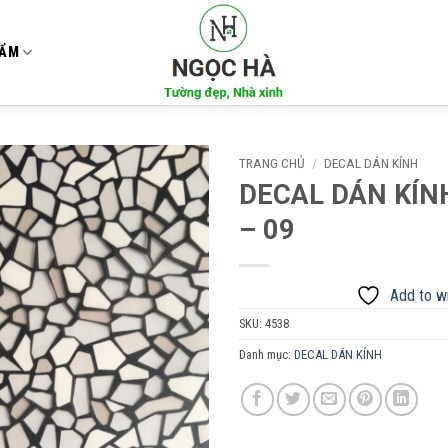
HẨM
TRANG CHỦ
/
DECAL DÁN KÍNH
DECAL DÁN KÍN
Add to
– 09
wishlist
Add to wi
SKU:
4538
Danh mục:
DECAL DÁN KÍNH