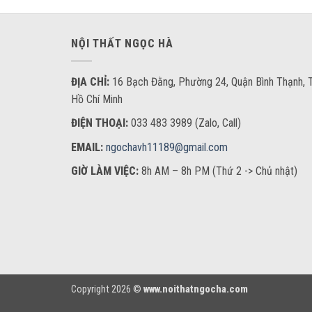
NỘI THẤT NGỌC HÀ
ĐỊA CHỈ:
16 Bạch Đằng, Phường 24, Quận Bình Thạnh, T
Hồ Chí Minh
ĐIỆN THOẠI:
033 483 3989 (Zalo, Call)
EMAIL:
ngochavh11189@gmail.com
GIỜ LÀM VIỆC:
8h AM – 8h PM (Thứ 2 -> Chủ nhật)
Copyright 2026 ©
www.noithatngocha.com