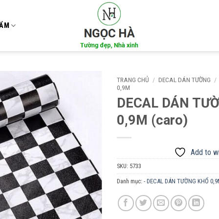
HẨM
TRANG CHỦ
/
DECAL DÁN TƯỜNG
/
0,9M
DECAL DÁN TƯ
Add to
wishlist
0,9M (caro)
Add to wi
SKU:
5733
Danh mục:
- DECAL DÁN TƯỜNG KHỔ 0,