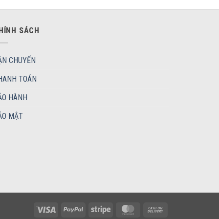
HÍNH SÁCH
ẬN CHUYỂN
HANH TOÁN
ẢO HÀNH
ẢO MẬT
Visa
PayPal
Stripe
MasterCard
Cash