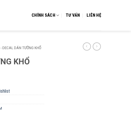
CHÍNH SÁCH
TƯ VẤN
LIÊN HỆ
- DECAL DÁN TƯỜNG KHỔ
ỜNG KHỔ
shlist
9M