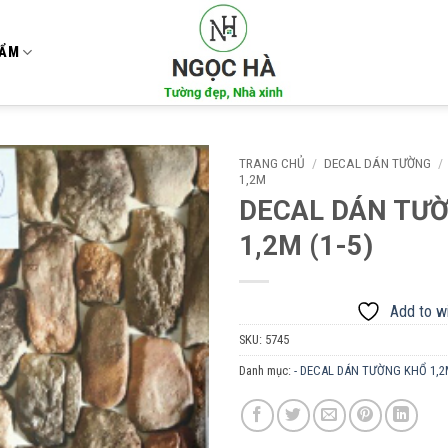
HẨM
TRANG CHỦ
/
DECAL DÁN TƯỜNG
/
1,2M
DECAL DÁN TƯ
Add to
wishlist
1,2M (1-5)
Add to wi
SKU:
5745
Danh mục:
- DECAL DÁN TƯỜNG KHỔ 1,