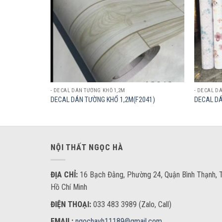
- DECAL DÁN TƯỜNG KHỔ 1,2M
- DECAL D
3)
DECAL DÁN TƯỜNG KHỔ 1,2M(F2041)
DECAL DÁ
NỘI THẤT NGỌC HÀ
ĐỊA CHỈ:
16 Bạch Đằng, Phường 24, Quận Bình Thạnh, T
Hồ Chí Minh
ĐIỆN THOẠI:
033 483 3989 (Zalo, Call)
EMAIL:
ngochavh11189@gmail.com