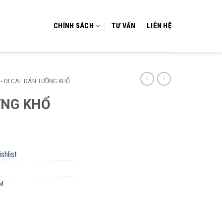
CHÍNH SÁCH
TƯ VẤN
LIÊN HỆ
- DECAL DÁN TƯỜNG KHỔ
ỜNG KHỔ
shlist
2M