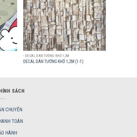
- DECAL DÁN TƯỜNG KHỔ 1,2M
DECAL DÁN TƯỜNG KHỔ 1,2M (1-1)
HÍNH SÁCH
ẬN CHUYỂN
HANH TOÁN
ẢO HÀNH