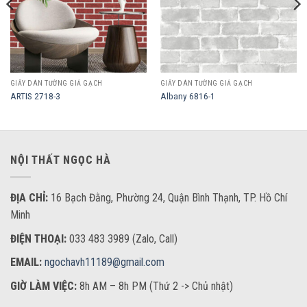
GIẤY DÁN TƯỜNG GIẢ GẠCH
GIẤY DÁN TƯỜNG GIẢ GẠCH
ARTIS 2718-3
Albany 6816-1
NỘI THẤT NGỌC HÀ
ĐỊA CHỈ:
16 Bạch Đằng, Phường 24, Quận Bình Thạnh, TP. Hồ Chí
Minh
ĐIỆN THOẠI:
033 483 3989 (Zalo, Call)
EMAIL:
ngochavh11189@gmail.com
GIỜ LÀM VIỆC:
8h AM – 8h PM (Thứ 2 -> Chủ nhật)