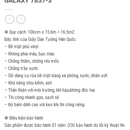
GALAXY 7837-3
❇ Quy cách: 106cm x 15.6m = 16.5m2
Đặc tính của Giấy Dán Tường Hàn Quốc:
– Bề mặt phủ vinyl
– Không phai màu, bạc màu
– Chống thấm, chống rêu mốc.
– Chống trầy xước
– Dễ dàng cọ rửa bề mặt bằng xà phòng, nước, khăn ướt.
– Khả năng chịu kiềm, axit
– Thân thiện với môi trường, khí hậu,không độc hại
– Thi công nhanh gọn, sạch sẽ
– Độ bám dính cao với keo khi thi công riêng
❇ Điều kiện bảo hành:
Sản phẩm được bảo hành 01 năm. (Chỉ bảo hành do lỗi kỹ thuật thi