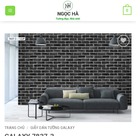
Bỏ
0
qua
nội
dung
Add to
wishlist
TRANG CHỦ
/
GIẤY DÁN TƯỜNG GALAXY