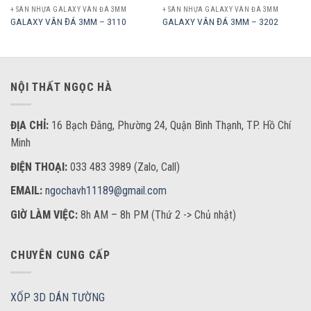
+ SÀN NHỰA GALAXY VÂN ĐÁ 3MM
+ SÀN NHỰA GALAXY VÂN ĐÁ 3MM
GALAXY VÂN ĐÁ 3MM – 3110
GALAXY VÂN ĐÁ 3MM – 3202
NỘI THẤT NGỌC HÀ
ĐỊA CHỈ:
16 Bạch Đằng, Phường 24, Quận Bình Thạnh, TP. Hồ Chí
Minh
ĐIỆN THOẠI:
033 483 3989 (Zalo, Call)
EMAIL:
ngochavh11189@gmail.com
GIỜ LÀM VIỆC:
8h AM – 8h PM (Thứ 2 -> Chủ nhật)
CHUYÊN CUNG CẤP
XỐP 3D DÁN TƯỜNG