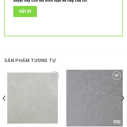
duyệt này cho lần bình luận kế tiếp của tôi.
SẢN PHẨM TƯƠNG TỰ
Add to
Add to
wishlist
wishlist