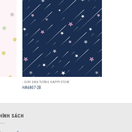
Add to
Add to
wishlist
wishlist
- GIẤY DÁN TƯỜNG HAPPY STORE
HA6807-2B
HÍNH SÁCH