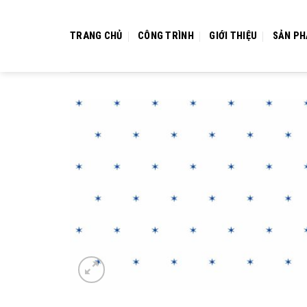
Bỏ
qua
TRANG CHỦ
CÔNG TRÌNH
GIỚI THIỆU
SẢN P
nội
dung