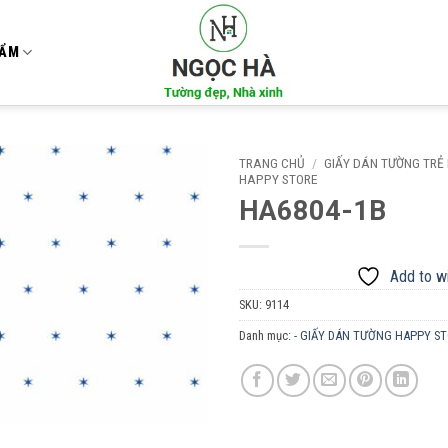
HẨM
TRANG CHỦ
/
GIẤY DÁN TƯỜNG TRẺ
HAPPY STORE
HA6804-1B
Add to
wishlist
Add to wi
SKU:
9114
Danh mục:
- GIẤY DÁN TƯỜNG HAPPY S