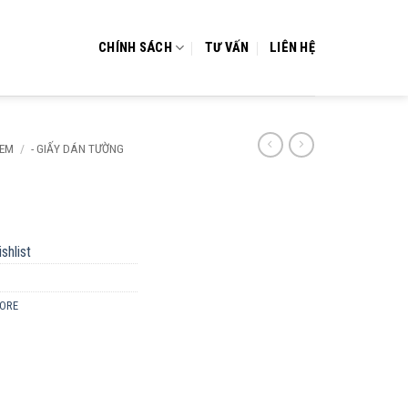
CHÍNH SÁCH
TƯ VẤN
LIÊN HỆ
 EM
/
- GIẤY DÁN TƯỜNG
shlist
TORE