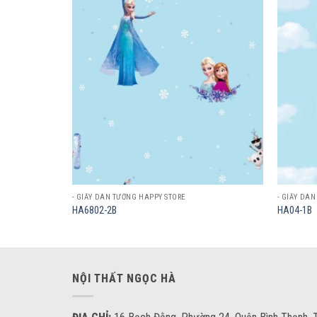
Add to
Add to
wishlist
wishlist
- GIẤY DÁN TƯỜNG HAPPY STORE
- GIẤY DÁ
HA6802-2B
HA04-1B
NỘI THẤT NGỌC HÀ