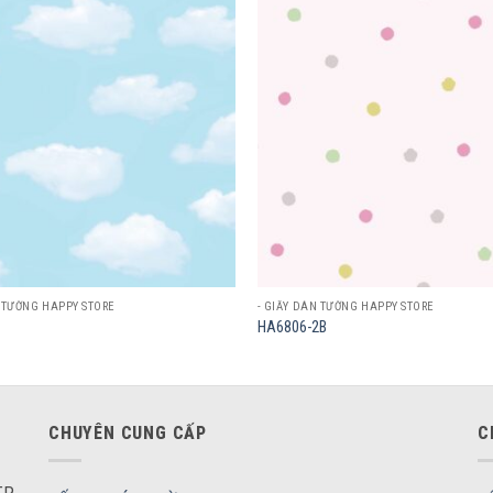
Add to
wishlist
N TƯỜNG HAPPY STORE
- GIẤY DÁN TƯỜNG HAPPY STORE
HA6806-2B
CHUYÊN CUNG CẤP
C