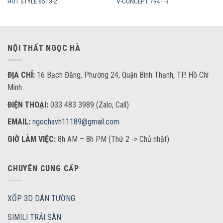
HOT STYLE 6513-2
V-CONCEPT 7941-3
NỘI THẤT NGỌC HÀ
ĐỊA CHỈ:
16 Bạch Đằng, Phường 24, Quận Bình Thạnh, TP. Hồ Chí
Minh
ĐIỆN THOẠI:
033 483 3989 (Zalo, Call)
EMAIL:
ngochavh11189@gmail.com
GIỜ LÀM VIỆC:
8h AM – 8h PM (Thứ 2 -> Chủ nhật)
CHUYÊN CUNG CẤP
XỐP 3D DÁN TƯỜNG
SIMILI TRẢI SÀN