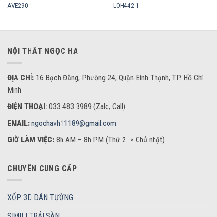
AVE290-1
LOH442-1
NỘI THẤT NGỌC HÀ
ĐỊA CHỈ:
16 Bạch Đằng, Phường 24, Quận Bình Thạnh, TP. Hồ Chí
Minh
ĐIỆN THOẠI:
033 483 3989 (Zalo, Call)
EMAIL:
ngochavh11189@gmail.com
GIỜ LÀM VIỆC:
8h AM – 8h PM (Thứ 2 -> Chủ nhật)
CHUYÊN CUNG CẤP
XỐP 3D DÁN TƯỜNG
SIMILI TRẢI SÀN