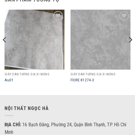
Add to
Add to
wishlist
wishlist
GIẤY DÁN TƯỜNG GIẢ XI MĂNG
GIẤY DÁN TƯỜNG GIẢ XI MĂNG
Au01
FIORE 81274-3
NỘI THẤT NGỌC HÀ
ĐỊA CHỈ:
16 Bạch Đằng, Phường 24, Quận Bình Thạnh, TP. Hồ Chí
Minh