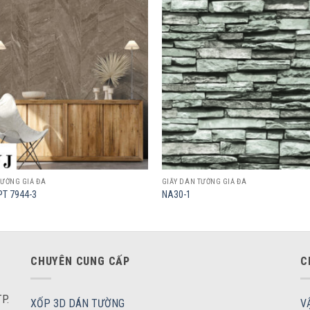
Add to
wishlist
TƯỜNG GIẢ ĐÁ
GIẤY DÁN TƯỜNG GIẢ ĐÁ
T 7944-3
NA30-1
CHUYÊN CUNG CẤP
C
P.
XỐP 3D DÁN TƯỜNG
V