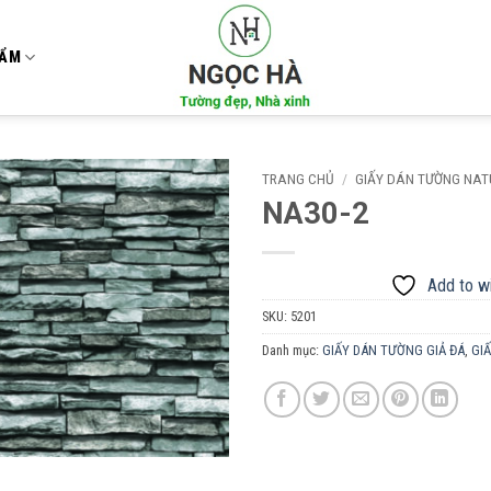
HẨM
TRANG CHỦ
/
GIẤY DÁN TƯỜNG NA
NA30-2
Add to
wishlist
Add to wi
SKU:
5201
Danh mục:
GIẤY DÁN TƯỜNG GIẢ ĐÁ
,
GI