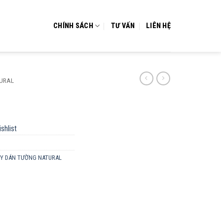
CHÍNH SÁCH
TƯ VẤN
LIÊN HỆ
TURAL
shlist
ẤY DÁN TƯỜNG NATURAL