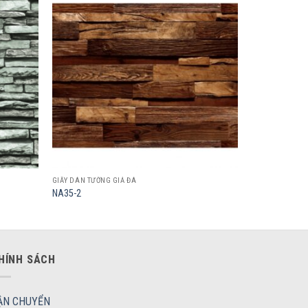
Add to
Add to
wishlist
wishlist
GIẤY DÁN TƯỜNG GIẢ ĐÁ
NA35-2
HÍNH SÁCH
ẬN CHUYỂN