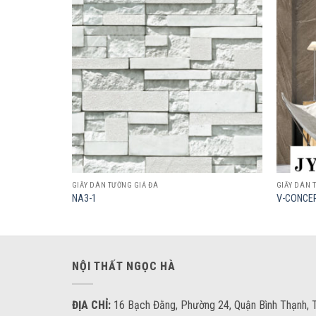
Add to
Add to
wishlist
wishlist
GIẤY DÁN TƯỜNG GIẢ ĐÁ
GIẤY DÁN 
NA3-1
V-CONCEP
NỘI THẤT NGỌC HÀ
ĐỊA CHỈ:
16 Bạch Đằng, Phường 24, Quận Bình Thạnh, T