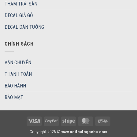
THẢM TRẢI SÀN
DECAL GIẢ GỖ
DECAL DÁN TƯỜNG
CHÍNH SÁCH
VẬN CHUYỂN
THANH TOÁN
BẢO HÀNH
BẢO MẬT
Visa
PayPal
Stripe
MasterCard
Cash
On
Copyright 2026 ©
www.noithatngocha.com
Delivery