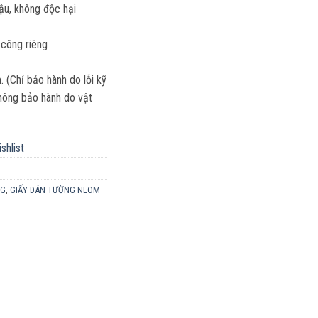
hậu, không độc hại
 công riêng
(Chỉ bảo hành do lỗi kỹ
 Không bảo hành do vật
shlist
NG
,
GIẤY DÁN TƯỜNG NEOM