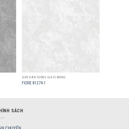
Add to
Add to
wishlist
wishlist
GIẤY DÁN TƯỜNG GIẢ XI MĂNG
FIORE 81274-1
HÍNH SÁCH
ẬN CHUYỂN