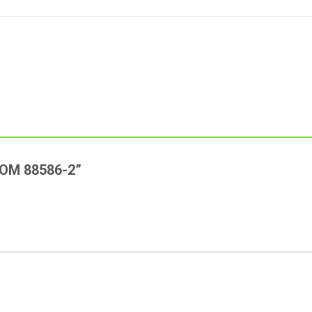
NEOM 88586-2”