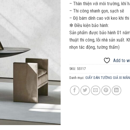
– Thân thiện với môi trường, khí 
– Thi công nhanh gọn, sạch sẽ
– Độ bám dính cao với keo khi thi
❇ Điều kiện bảo hành:
Sản phẩm được bảo hành 01 năm. 
thuật thi công, lỗi nhà sản xuất.
nhọn tác động, tường thấm)
Add to wi
SKU:
55117
Danh mục:
GIẤY DÁN TƯỜNG GIẢ XI MĂ