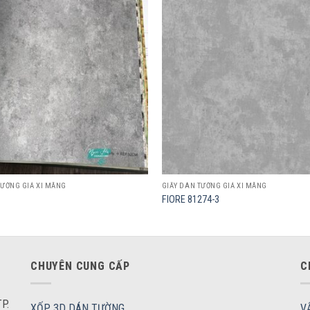
Add to
wishlist
TƯỜNG GIẢ XI MĂNG
GIẤY DÁN TƯỜNG GIẢ XI MĂNG
FIORE 81274-3
CHUYÊN CUNG CẤP
C
P.
XỐP 3D DÁN TƯỜNG
V