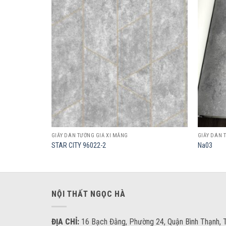
Add to
Add to
wishlist
wishlist
GIẤY DÁN TƯỜNG GIẢ XI MĂNG
GIẤY DÁN 
STAR CITY 96022-2
Na03
NỘI THẤT NGỌC HÀ
ĐỊA CHỈ:
16 Bạch Đằng, Phường 24, Quận Bình Thạnh, T