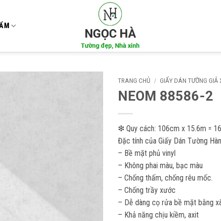
HẨM
TRANG CHỦ
/
GIẤY DÁN TƯỜNG GIẢ 
NEOM 88586-2
Add to
wishlist
❇ Quy cách: 106cm x 15.6m = 1
Đặc tính của Giấy Dán Tường Hàn
– Bề mặt phủ vinyl
– Không phai màu, bạc màu
– Chống thấm, chống rêu mốc.
– Chống trầy xước
– Dễ dàng cọ rửa bề mặt bằng xà
– Khả năng chịu kiềm, axit