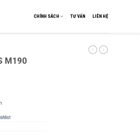
CHÍNH SÁCH
TƯ VẤN
LIÊN HỆ
S M190
m
shlist