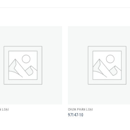
Add to
wishlist
 LOẠI
CHƯA PHÂN LOẠI
97147-10