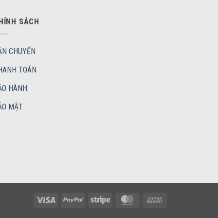
HÍNH SÁCH
ẬN CHUYỂN
HANH TOÁN
ẢO HÀNH
ẢO MẬT
Visa
PayPal
Stripe
MasterCard
Cash
On