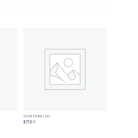
Add to
Add to
wishlist
wishlist
CHƯA PHÂN LOẠI
8710-1