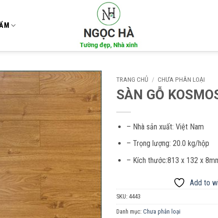
HẨM
TRANG CHỦ
/
CHƯA PHÂN LOẠI
SÀN GỖ KOSMO
Add to
wishlist
– Nhà sản xuất:
Việt Nam
– Trọng lượng:
20.0 kg/hộp
– Kích thước:813 x 132 x 8m
Add to wi
SKU:
4443
Danh mục:
Chưa phân loại