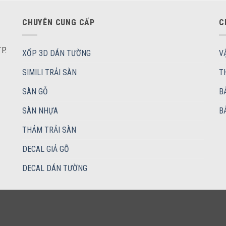
CHUYÊN CUNG CẤP
C
P.
XỐP 3D DÁN TƯỜNG
V
SIMILI TRẢI SÀN
T
SÀN GỖ
B
SÀN NHỰA
B
THẢM TRẢI SÀN
DECAL GIẢ GỖ
DECAL DÁN TƯỜNG