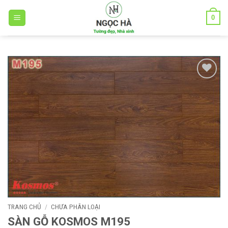
Bỏ
0
qua
nội
dung
Add to
wishlist
TRANG CHỦ
/
CHƯA PHÂN LOẠI
SÀN GỖ KOSMOS M195