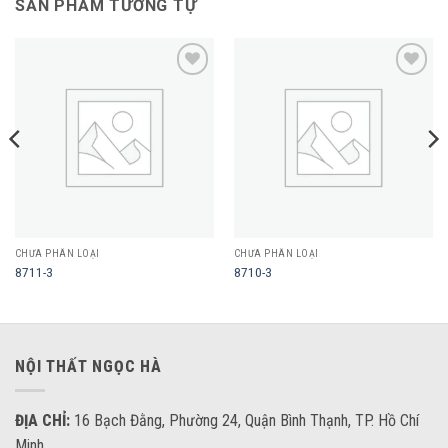
SẢN PHẨM TƯƠNG TỰ
Add to
Add to
wishlist
wishlist
CHƯA PHÂN LOẠI
CHƯA PHÂN LOẠI
8711-3
8710-3
NỘI THẤT NGỌC HÀ
ĐỊA CHỈ:
16 Bạch Đằng, Phường 24, Quận Bình Thạnh, TP. Hồ Chí
Minh