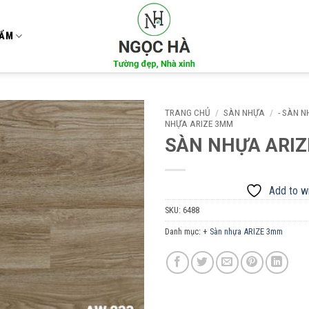
HẨM
TRANG CHỦ
/
SÀN NHỰA
/
- SÀN 
NHỰA ARIZE 3MM
SÀN NHỰA ARIZ
Add to
wishlist
Add to wi
SKU:
6488
Danh mục:
+ Sàn nhựa ARIZE 3mm