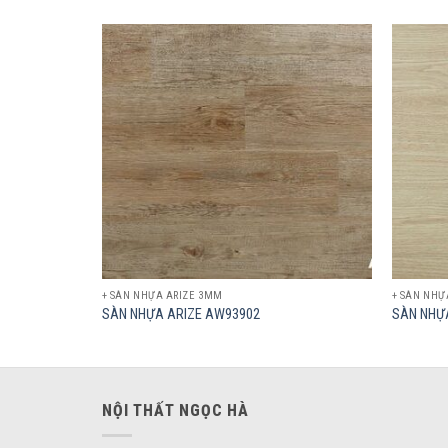
Add to
Add to
wishlist
wishlist
+ SÀN NHỰA ARIZE 3MM
+ SÀN NHỰ
SÀN NHỰA ARIZE AW93902
SÀN NHỰ
NỘI THẤT NGỌC HÀ