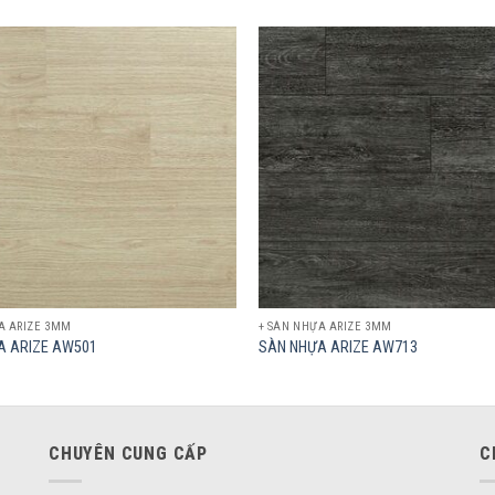
Add to
wishlist
A ARIZE 3MM
+ SÀN NHỰA ARIZE 3MM
A ARIZE AW501
SÀN NHỰA ARIZE AW713
CHUYÊN CUNG CẤP
C