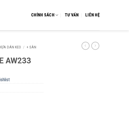
CHÍNH SÁCH
TƯ VẤN
LIÊN HỆ
NHỰA DÁN KEO
/
+ SÀN
E AW233
shlist