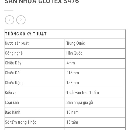
SÀN NHỰA GLOTEX S476
THÔNG SỐ KỸ THUẬT
Nước sản xuất
Trung Quốc
Công nghệ
Hàn Quốc
Chiều Dày
4mm
Chiều Dài
915mm
Chiều Rộng
153mm
Kiểu vân
1 dải vân trên 1 tấm
Loại sàn
Sàn nhựa giả gỗ
Bảo hành
10 năm
Số tấm trong 1 hộp
16 tấm