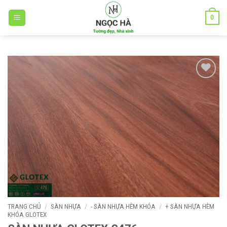
Bỏ
0
qua
nội
dung
Add to
wishlist
TRANG CHỦ
/
SÀN NHỰA
/
- SÀN NHỰA HÈM KHÓA
/
+ SÀN NHỰA HÈM
KHÓA GLOTEX