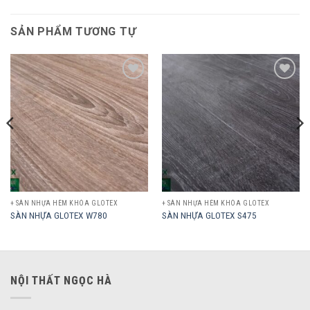
SẢN PHẨM TƯƠNG TỰ
Add to
Add to
wishlist
wishlist
+ SÀN NHỰA HÈM KHÓA GLOTEX
+ SÀN NHỰA HÈM KHÓA GLOTEX
SÀN NHỰA GLOTEX W780
SÀN NHỰA GLOTEX S475
NỘI THẤT NGỌC HÀ