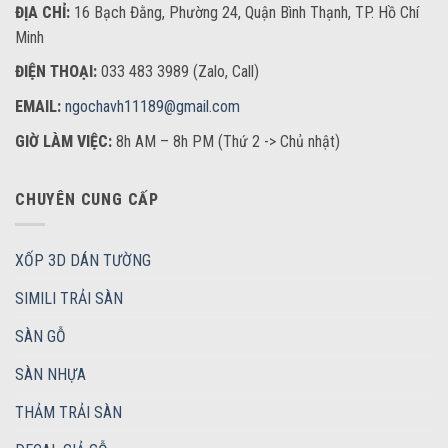
ĐỊA CHỈ:
16 Bạch Đằng, Phường 24, Quận Bình Thạnh, TP. Hồ Chí
Minh
ĐIỆN THOẠI:
033 483 3989 (Zalo, Call)
EMAIL:
ngochavh11189@gmail.com
GIỜ LÀM VIỆC:
8h AM – 8h PM (Thứ 2 -> Chủ nhật)
CHUYÊN CUNG CẤP
XỐP 3D DÁN TƯỜNG
SIMILI TRẢI SÀN
SÀN GỖ
SÀN NHỰA
THẢM TRẢI SÀN