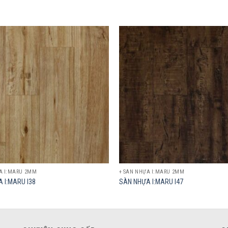
Add to
wishlist
A I:MARU 2MM
+ SÀN NHỰA I:MARU 2MM
 I:MARU I38
SÀN NHỰA I:MARU I47