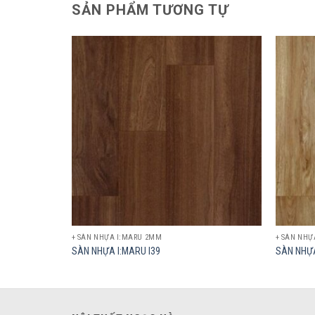
SẢN PHẨM TƯƠNG TỰ
Add to
Add to
wishlist
wishlist
+ SÀN NHỰA I:MARU 2MM
+ SÀN NHỰ
SÀN NHỰA I:MARU I39
SÀN NHỰA