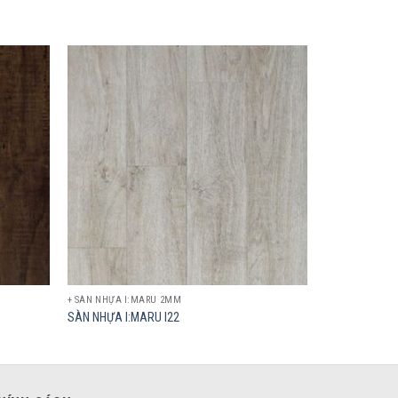
Add to
Add to
wishlist
wishlist
+ SÀN NHỰA I:MARU 2MM
SÀN NHỰA I:MARU I22