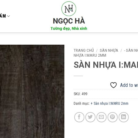
HẨM
TRANG CHỦ
/
SÀN NHỰA
/
- SÀN 
NHỰA I:MARU 2MM
SÀN NHỰA I:MA
Add to
wishlist
Add to wi
SKU:
499
Danh mục:
+ Sàn nhựa I:MARU 2mm