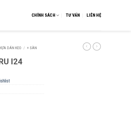
CHÍNH SÁCH
TƯ VẤN
LIÊN HỆ
NHỰA DÁN KEO
/
+ SÀN
RU I24
shlist