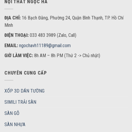
NỘI THẤT NGỌC HÀ
ĐỊA CHỈ:
16 Bạch Đằng, Phường 24, Quận Bình Thạnh, TP. Hồ Chí
Minh
ĐIỆN THOẠI:
033 483 3989 (Zalo, Call)
EMAIL:
ngochavh11189@gmail.com
GIỜ LÀM VIỆC:
8h AM – 8h PM (Thứ 2 -> Chủ nhật)
CHUYÊN CUNG CẤP
XỐP 3D DÁN TƯỜNG
SIMILI TRẢI SÀN
SÀN GỖ
SÀN NHỰA