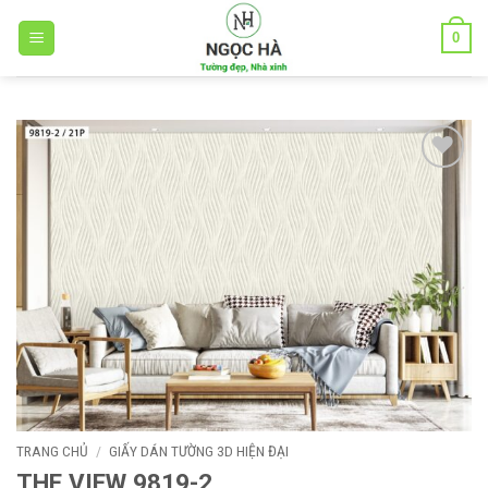
Bỏ
0
qua
nội
dung
Add to
wishlist
TRANG CHỦ
/
GIẤY DÁN TƯỜNG 3D HIỆN ĐẠI
THE VIEW 9819-2