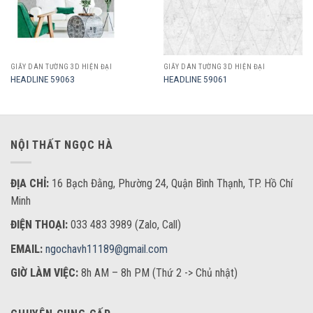
GIẤY DÁN TƯỜNG 3D HIỆN ĐẠI
GIẤY DÁN TƯỜNG 3D HIỆN ĐẠI
HEADLINE 59063
HEADLINE 59061
NỘI THẤT NGỌC HÀ
ĐỊA CHỈ:
16 Bạch Đằng, Phường 24, Quận Bình Thạnh, TP. Hồ Chí
Minh
ĐIỆN THOẠI:
033 483 3989 (Zalo, Call)
EMAIL:
ngochavh11189@gmail.com
GIỜ LÀM VIỆC:
8h AM – 8h PM (Thứ 2 -> Chủ nhật)