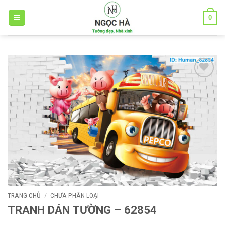
Bỏ
0
qua
nội
dung
Add to
wishlist
TRANG CHỦ
/
CHƯA PHÂN LOẠI
TRANH DÁN TƯỜNG – 62854