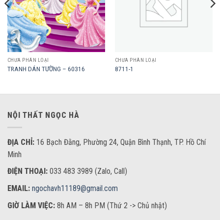
CHƯA PHÂN LOẠI
CHƯA PHÂN LOẠI
TRANH DÁN TƯỜNG – 60316
8711-1
NỘI THẤT NGỌC HÀ
ĐỊA CHỈ:
16 Bạch Đằng, Phường 24, Quận Bình Thạnh, TP. Hồ Chí
Minh
ĐIỆN THOẠI:
033 483 3989 (Zalo, Call)
EMAIL:
ngochavh11189@gmail.com
GIỜ LÀM VIỆC:
8h AM – 8h PM (Thứ 2 -> Chủ nhật)