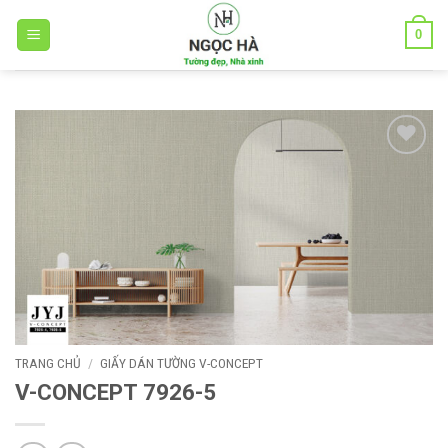
Bỏ
0
qua
nội
dung
Add to
wishlist
TRANG CHỦ
/
GIẤY DÁN TƯỜNG V-CONCEPT
V-CONCEPT 7926-5