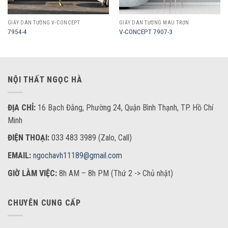
GIẤY DÁN TƯỜNG V-CONCEPT
GIẤY DÁN TƯỜNG MÀU TRƠN
7954-4
V-CONCEPT 7907-3
NỘI THẤT NGỌC HÀ
ĐỊA CHỈ:
16 Bạch Đằng, Phường 24, Quận Bình Thạnh, TP. Hồ Chí
Minh
ĐIỆN THOẠI:
033 483 3989 (Zalo, Call)
EMAIL:
ngochavh11189@gmail.com
GIỜ LÀM VIỆC:
8h AM – 8h PM (Thứ 2 -> Chủ nhật)
CHUYÊN CUNG CẤP