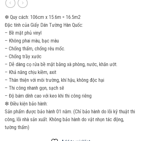
❇ Quy cách: 106cm x 15.6m = 16.5m2
Đặc tính của Giấy Dán Tường Hàn Quốc:
– Bề mặt phủ vinyl
– Không phai màu, bạc màu
– Chống thấm, chống rêu mốc.
– Chống trầy xước
– Dễ dàng cọ rửa bề mặt bằng xà phòng, nước, khăn ướt.
– Khả năng chịu kiềm, axit
– Thân thiện với môi trường, khí hậu, không độc hại
– Thi công nhanh gọn, sạch sẽ
– Độ bám dính cao với keo khi thi công riêng
❇ Điều kiện bảo hành:
Sản phẩm được bảo hành 01 năm. (Chỉ bảo hành do lỗi kỹ thuật thi
công, lỗi nhà sản xuất. Không bảo hành do vật nhọn tác động,
tường thấm)