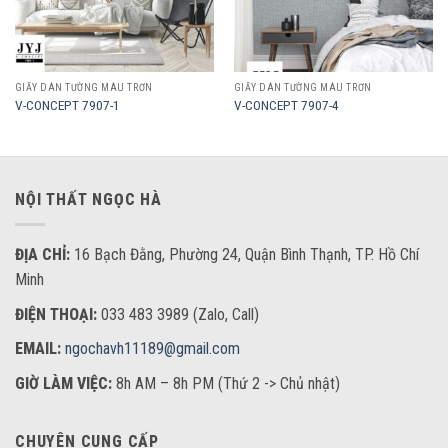
GIẤY DÁN TƯỜNG MÀU TRƠN
GIẤY DÁN TƯỜNG MÀU TRƠN
V-CONCEPT 7907-1
V-CONCEPT 7907-4
NỘI THẤT NGỌC HÀ
ĐỊA CHỈ:
16 Bạch Đằng, Phường 24, Quận Bình Thạnh, TP. Hồ Chí
Minh
ĐIỆN THOẠI:
033 483 3989 (Zalo, Call)
EMAIL:
ngochavh11189@gmail.com
GIỜ LÀM VIỆC:
8h AM – 8h PM (Thứ 2 -> Chủ nhật)
CHUYÊN CUNG CẤP