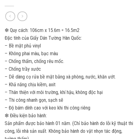
❇ Quy cách: 106cm x 15.6m = 16.5m2
Đặc tính của Giấy Dán Tường Hàn Quốc:
– Bề mặt phủ vinyl
– Không phai màu, bạc màu
– Chống thấm, chống rêu mốc.
– Chống trầy xước
– Dễ dàng cọ rửa bề mặt bằng xà phòng, nước, khăn ướt.
– Khả năng chịu kiềm, axit
– Thân thiện với môi trường, khí hậu, không độc hại
– Thi công nhanh gọn, sạch sẽ
– Độ bám dính cao với keo khi thi công riêng
❇ Điều kiện bảo hành:
Sản phẩm được bảo hành 01 năm. (Chỉ bảo hành do lỗi kỹ thuật thi
công, lỗi nhà sản xuất. Không bảo hành do vật nhọn tác động,
tường thấm)