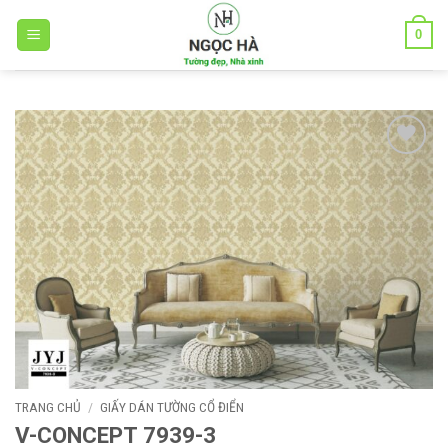
Bỏ
0
qua
nội
dung
Add to
wishlist
TRANG CHỦ
/
GIẤY DÁN TƯỜNG CỔ ĐIỂN
V-CONCEPT 7939-3