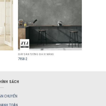
wishlist
wishlist
GIẤY DÁN TƯỜNG GIẢ XI MĂNG
7958-2
HÍNH SÁCH
ẬN CHUYỂN
HANH TOÁN