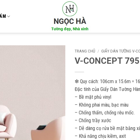
HẨM
TRANG CHỦ
/
GIẤY DÁN TƯỜNG V-C
V-CONCEPT 795
Add to
wishlist
❇ Quy cách: 106cm x 15.6m = 1
Đặc tính của Giấy Dán Tường Hàn
– Bề mặt phủ vinyl
– Không phai màu, bạc màu
– Chống thấm, chống rêu mốc.
– Chống trầy xước
– Dễ dàng cọ rửa bề mặt bằng xà
– Khả năng chịu kiềm, axit