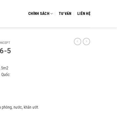
CHÍNH SÁCH
TƯ VẤN
LIÊN HỆ
ONCEPT
6-5
6.5m2
 Quốc:
 phòng, nước, khăn ướt.