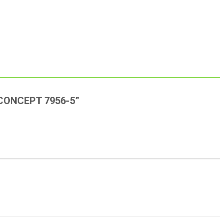
“V-CONCEPT 7956-5”