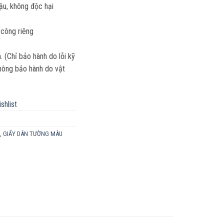
hậu, không độc hại
 công riêng
(Chỉ bảo hành do lỗi kỹ
 Không bảo hành do vật
shlist
,
GIẤY DÁN TƯỜNG MÀU