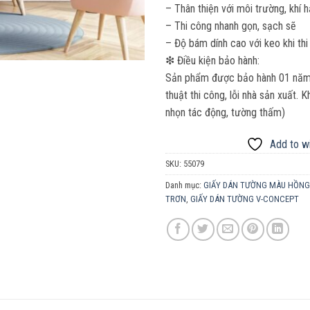
– Thân thiện với môi trường, khí 
– Thi công nhanh gọn, sạch sẽ
– Độ bám dính cao với keo khi thi
❇ Điều kiện bảo hành:
Sản phẩm được bảo hành 01 năm. 
thuật thi công, lỗi nhà sản xuất.
nhọn tác động, tường thấm)
Add to wi
SKU:
55079
Danh mục:
GIẤY DÁN TƯỜNG MÀU HỒNG
TRƠN
,
GIẤY DÁN TƯỜNG V-CONCEPT