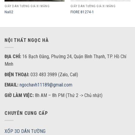
GIẤY DÁN TƯỜNG GIẢ XI MĂNG
GIẤY DÁN TƯỜNG GIẢ XI MĂNG
Na02
FIORE 81274-1
NỘI THẤT NGỌC HÀ
ĐỊA CHỈ:
16 Bạch Đằng, Phường 24, Quận Bình Thạnh, TP. Hồ Chí
Minh
ĐIỆN THOẠI:
033 483 3989 (Zalo, Call)
EMAIL:
ngochavh11189@gmail.com
GIỜ LÀM VIỆC:
8h AM – 8h PM (Thứ 2 -> Chủ nhật)
CHUYÊN CUNG CẤP
XỐP 3D DÁN TƯỜNG