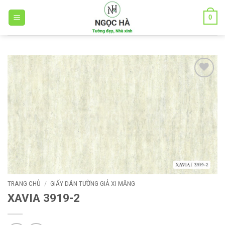
Bỏ
0
qua
nội
dung
Add to
wishlist
TRANG CHỦ
/
GIẤY DÁN TƯỜNG GIẢ XI MĂNG
XAVIA 3919-2