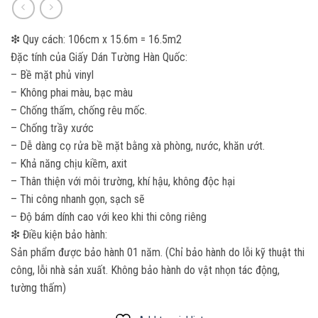
❇ Quy cách: 106cm x 15.6m = 16.5m2
Đặc tính của Giấy Dán Tường Hàn Quốc:
– Bề mặt phủ vinyl
– Không phai màu, bạc màu
– Chống thấm, chống rêu mốc.
– Chống trầy xước
– Dễ dàng cọ rửa bề mặt bằng xà phòng, nước, khăn ướt.
– Khả năng chịu kiềm, axit
– Thân thiện với môi trường, khí hậu, không độc hại
– Thi công nhanh gọn, sạch sẽ
– Độ bám dính cao với keo khi thi công riêng
❇ Điều kiện bảo hành:
Sản phẩm được bảo hành 01 năm. (Chỉ bảo hành do lỗi kỹ thuật thi
công, lỗi nhà sản xuất. Không bảo hành do vật nhọn tác động,
tường thấm)