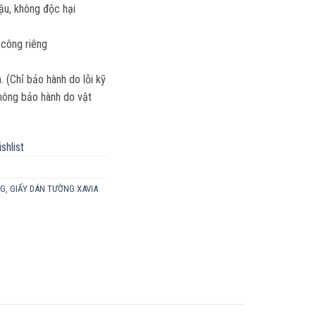
hậu, không độc hại
 công riêng
(Chỉ bảo hành do lỗi kỹ
 Không bảo hành do vật
shlist
NG
,
GIẤY DÁN TƯỜNG XAVIA