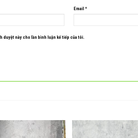
Email
*
h duyệt này cho lần bình luận kế tiếp của tôi.
Add to