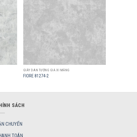
wishlist
wishlist
GIẤY DÁN TƯỜNG GIẢ XI MĂNG
FIORE 81274-2
HÍNH SÁCH
ẬN CHUYỂN
HANH TOÁN