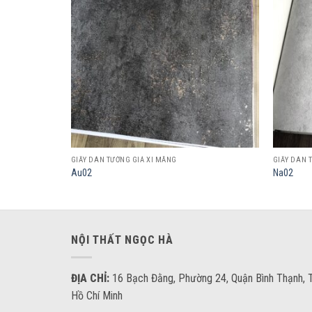
wishlist
wishlist
GIẤY DÁN TƯỜNG GIẢ XI MĂNG
GIẤY DÁN 
Au02
Na02
NỘI THẤT NGỌC HÀ
ĐỊA CHỈ:
16 Bạch Đằng, Phường 24, Quận Bình Thạnh, T
Hồ Chí Minh