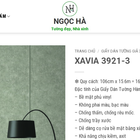
HẨM
TRANG CHỦ
/
GIẤY DÁN TƯỜNG GIẢ 
XAVIA 3921-3
Add to
wishlist
❇ Quy cách: 106cm x 15.6m = 1
Đặc tính của Giấy Dán Tường Hàn
– Bề mặt phủ vinyl
– Không phai màu, bạc màu
– Chống thấm, chống rêu mốc.
– Chống trầy xước
– Dễ dàng cọ rửa bề mặt bằng xà
– Khả năng chịu kiềm, axit