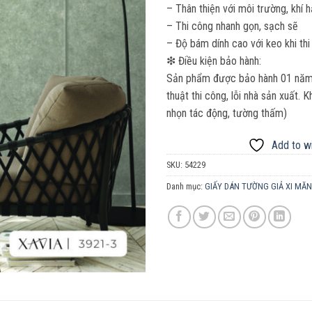
– Thân thiện với môi trường, khí 
– Thi công nhanh gọn, sạch sẽ
– Độ bám dính cao với keo khi thi
❇ Điều kiện bảo hành:
Sản phẩm được bảo hành 01 năm. 
thuật thi công, lỗi nhà sản xuất.
nhọn tác động, tường thấm)
Add to wi
SKU:
54229
Danh mục:
GIẤY DÁN TƯỜNG GIẢ XI MĂ