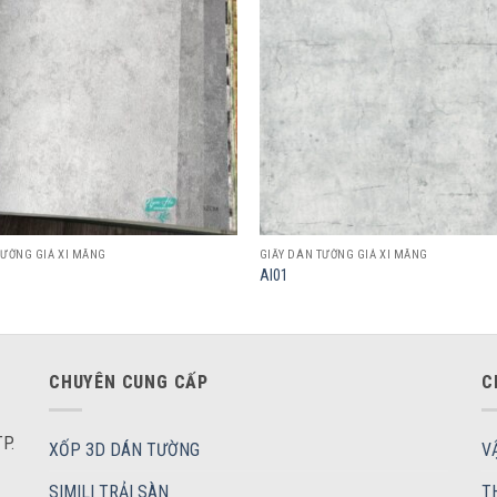
wishlist
TƯỜNG GIẢ XI MĂNG
GIẤY DÁN TƯỜNG GIẢ XI MĂNG
Al01
CHUYÊN CUNG CẤP
C
P.
XỐP 3D DÁN TƯỜNG
V
SIMILI TRẢI SÀN
T