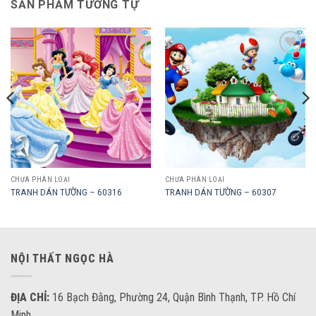
SẢN PHẨM TƯƠNG TỰ
Add to
Add to
wishlist
wishlist
CHƯA PHÂN LOẠI
CHƯA PHÂN LOẠI
TRANH DÁN TƯỜNG – 60316
TRANH DÁN TƯỜNG – 60307
NỘI THẤT NGỌC HÀ
ĐỊA CHỈ:
16 Bạch Đằng, Phường 24, Quận Bình Thạnh, TP. Hồ Chí
Minh