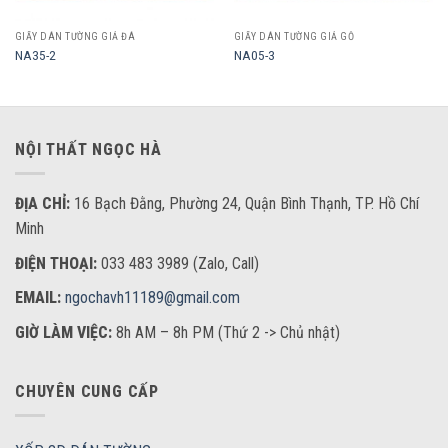
GIẤY DÁN TƯỜNG GIẢ ĐÁ
GIẤY DÁN TƯỜNG GIẢ GỖ
NA35-2
NA05-3
NỘI THẤT NGỌC HÀ
ĐỊA CHỈ:
16 Bạch Đằng, Phường 24, Quận Bình Thạnh, TP. Hồ Chí
Minh
ĐIỆN THOẠI:
033 483 3989 (Zalo, Call)
EMAIL:
ngochavh11189@gmail.com
GIỜ LÀM VIỆC:
8h AM – 8h PM (Thứ 2 -> Chủ nhật)
CHUYÊN CUNG CẤP