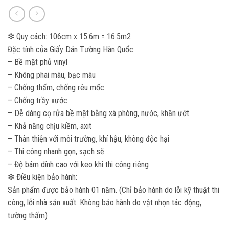
❇ Quy cách: 106cm x 15.6m = 16.5m2
Đặc tính của Giấy Dán Tường Hàn Quốc:
– Bề mặt phủ vinyl
– Không phai màu, bạc màu
– Chống thấm, chống rêu mốc.
– Chống trầy xước
– Dễ dàng cọ rửa bề mặt bằng xà phòng, nước, khăn ướt.
– Khả năng chịu kiềm, axit
– Thân thiện với môi trường, khí hậu, không độc hại
– Thi công nhanh gọn, sạch sẽ
– Độ bám dính cao với keo khi thi công riêng
❇ Điều kiện bảo hành:
Sản phẩm được bảo hành 01 năm. (Chỉ bảo hành do lỗi kỹ thuật thi
công, lỗi nhà sản xuất. Không bảo hành do vật nhọn tác động,
tường thấm)