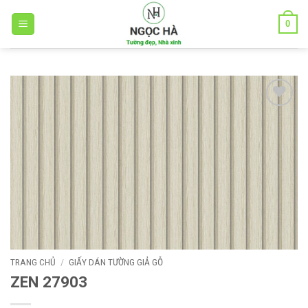
Bỏ
0
qua
nội
dung
Add to
wishlist
TRANG CHỦ
/
GIẤY DÁN TƯỜNG GIẢ GỖ
ZEN 27903