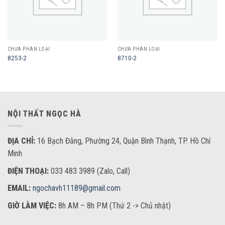
CHƯA PHÂN LOẠI
CHƯA PHÂN LOẠI
8253-2
8710-2
NỘI THẤT NGỌC HÀ
ĐỊA CHỈ:
16 Bạch Đằng, Phường 24, Quận Bình Thạnh, TP. Hồ Chí
Minh
ĐIỆN THOẠI:
033 483 3989 (Zalo, Call)
EMAIL:
ngochavh11189@gmail.com
GIỜ LÀM VIỆC:
8h AM – 8h PM (Thứ 2 -> Chủ nhật)