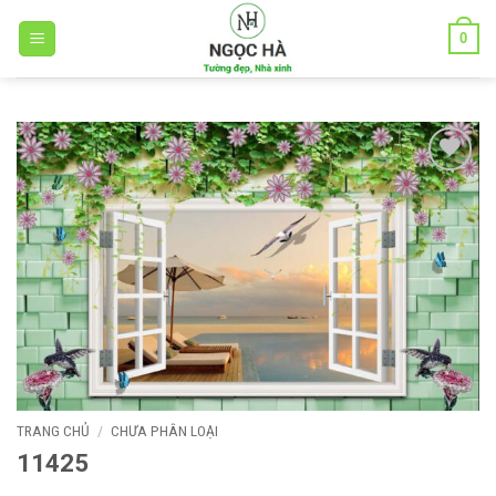
Bỏ
0
qua
nội
dung
Add to
wishlist
TRANG CHỦ
/
CHƯA PHÂN LOẠI
11425