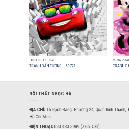
CHƯA PHÂN LOẠI
CHƯA PHÂN
TRANH DÁN TƯỜNG – 60721
TRANH D
NỘI THẤT NGỌC HÀ
ĐỊA CHỈ:
16 Bạch Đằng, Phường 24, Quận Bình Thạnh, T
Hồ Chí Minh
ĐIỆN THOẠI:
033 483 3989 (Zalo, Call)