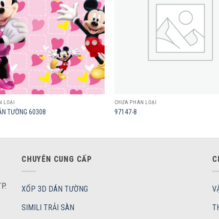
 LOẠI
CHƯA PHÂN LOẠI
ÁN TƯỜNG 60308
97147-8
CHUYÊN CUNG CẤP
C
P.
XỐP 3D DÁN TƯỜNG
V
SIMILI TRẢI SÀN
T