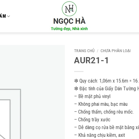
HẨM
TRANG CHỦ
/
CHƯA PHÂN LOẠI
AUR21-1
Add to
wishlist
❇ Quy cách: 1,06m x 15.6m = 16
❇ Đặc tính của Giấy Dán Tường 
– Bề mặt phủ vinyl
– Không phai màu, bạc màu
– Chống thấm, chống rêu mốc.
– Chống trầy xước
– Dễ dàng cọ rửa bề mặt bằng xà
– Khả năng chịu kiềm, axit