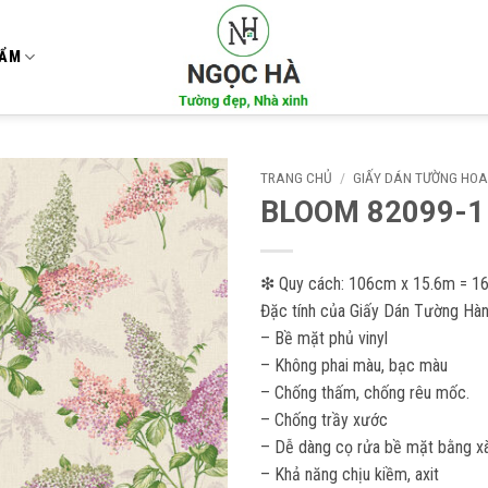
HẨM
TRANG CHỦ
/
GIẤY DÁN TƯỜNG HOA
BLOOM 82099-1
Add to
wishlist
❇ Quy cách: 106cm x 15.6m = 1
Đặc tính của Giấy Dán Tường Hàn
– Bề mặt phủ vinyl
– Không phai màu, bạc màu
– Chống thấm, chống rêu mốc.
– Chống trầy xước
– Dễ dàng cọ rửa bề mặt bằng xà
– Khả năng chịu kiềm, axit