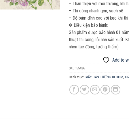
– Thân thiện với môi trường, khí 
– Thi công nhanh gọn, sạch sẽ
– Độ bám dính cao với keo khi thi
❇ Điều kiện bảo hành:
Sản phẩm được bảo hành 01 năm. 
thuật thi công, lỗi nhà sản xuất.
nhọn tác động, tường thấm)
Add to wi
SKU:
55426
Danh mục:
GIẤY DÁN TƯỜNG BLOOM
,
GI