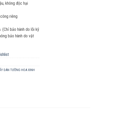
hậu, không độc hại
 công riêng
(Chỉ bảo hành do lỗi kỹ
 Không bảo hành do vật
shlist
ẤY DÁN TƯỜNG HOA XINH