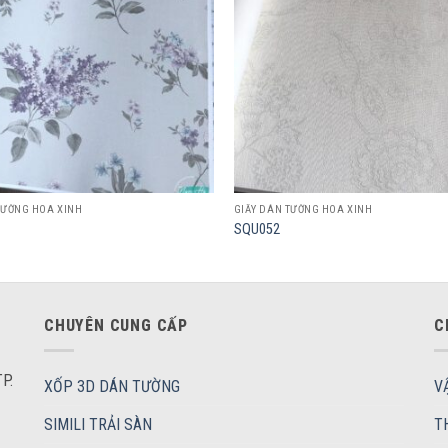
TƯỜNG HOA XINH
GIẤY DÁN TƯỜNG HOA XINH
SQU052
CHUYÊN CUNG CẤP
C
P.
XỐP 3D DÁN TƯỜNG
V
SIMILI TRẢI SÀN
T