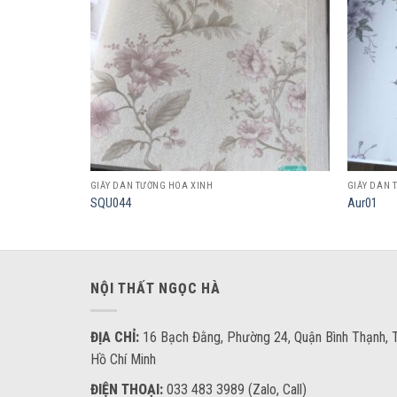
GIẤY DÁN TƯỜNG HOA XINH
GIẤY DÁN 
SQU044
Aur01
NỘI THẤT NGỌC HÀ
ĐỊA CHỈ:
16 Bạch Đằng, Phường 24, Quận Bình Thạnh, T
Hồ Chí Minh
ĐIỆN THOẠI:
033 483 3989 (Zalo, Call)