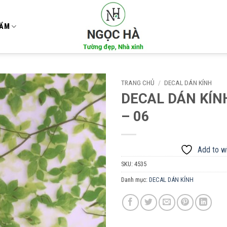
HẨM
TRANG CHỦ
/
DECAL DÁN KÍNH
DECAL DÁN KÍN
Add to
– 06
wishlist
Add to wi
SKU:
4535
Danh mục:
DECAL DÁN KÍNH