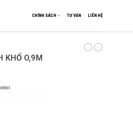
CHÍNH SÁCH
TƯ VẤN
LIÊN HỆ
H KHỔ O,9M
shlist