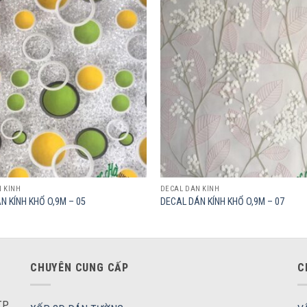
Add to
wishlist
 KÍNH
DECAL DÁN KÍNH
N KÍNH KHỔ O,9M – 05
DECAL DÁN KÍNH KHỔ O,9M – 07
CHUYÊN CUNG CẤP
C
P.