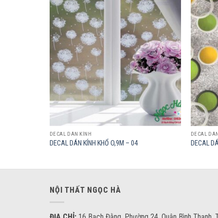
Add to
Add to
wishlist
wishlist
DECAL DÁN KÍNH
DECAL DÁN
DECAL DÁN KÍNH KHỔ O,9M – 04
DECAL DÁ
NỘI THẤT NGỌC HÀ
ĐỊA CHỈ:
16 Bạch Đằng, Phường 24, Quận Bình Thạnh, T