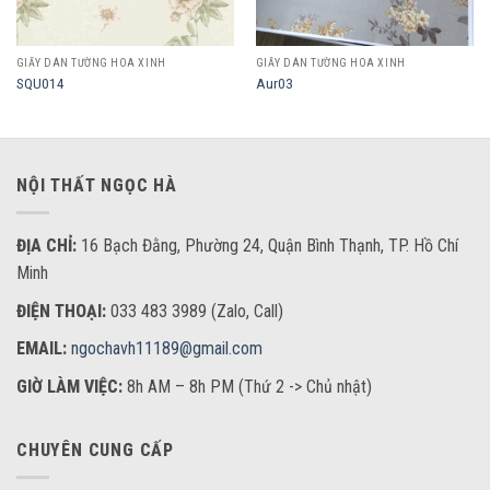
GIẤY DÁN TƯỜNG HOA XINH
GIẤY DÁN TƯỜNG HOA XINH
SQU014
Aur03
NỘI THẤT NGỌC HÀ
ĐỊA CHỈ:
16 Bạch Đằng, Phường 24, Quận Bình Thạnh, TP. Hồ Chí
Minh
ĐIỆN THOẠI:
033 483 3989 (Zalo, Call)
EMAIL:
ngochavh11189@gmail.com
GIỜ LÀM VIỆC:
8h AM – 8h PM (Thứ 2 -> Chủ nhật)
CHUYÊN CUNG CẤP