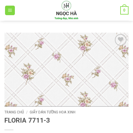
Bỏ
0
qua
nội
dung
Add to
wishlist
TRANG CHỦ
/
GIẤY DÁN TƯỜNG HOA XINH
FLORIA 7711-3