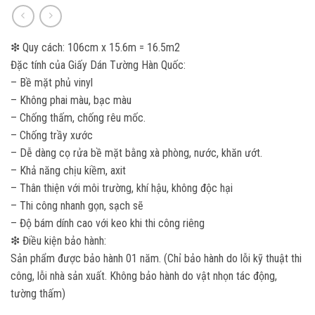
❇ Quy cách: 106cm x 15.6m = 16.5m2
Đặc tính của Giấy Dán Tường Hàn Quốc:
– Bề mặt phủ vinyl
– Không phai màu, bạc màu
– Chống thấm, chống rêu mốc.
– Chống trầy xước
– Dễ dàng cọ rửa bề mặt bằng xà phòng, nước, khăn ướt.
– Khả năng chịu kiềm, axit
– Thân thiện với môi trường, khí hậu, không độc hại
– Thi công nhanh gọn, sạch sẽ
– Độ bám dính cao với keo khi thi công riêng
❇ Điều kiện bảo hành:
Sản phẩm được bảo hành 01 năm. (Chỉ bảo hành do lỗi kỹ thuật thi
công, lỗi nhà sản xuất. Không bảo hành do vật nhọn tác động,
tường thấm)