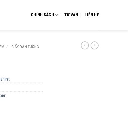
CHÍNH SÁCH
TƯ VẤN
LIÊN HỆ
 EM
/
- GIẤY DÁN TƯỜNG
shlist
TORE