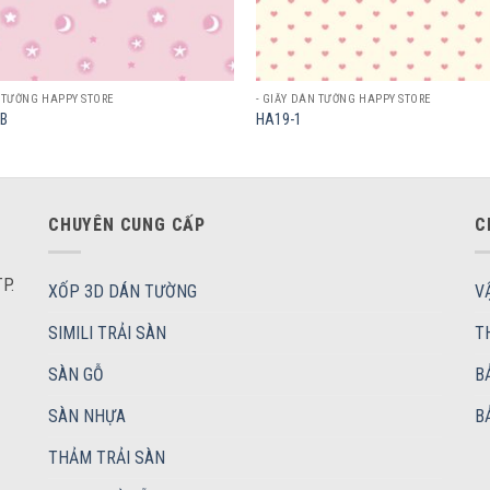
N TƯỜNG HAPPY STORE
- GIẤY DÁN TƯỜNG HAPPY STORE
B
HA19-1
CHUYÊN CUNG CẤP
C
P.
XỐP 3D DÁN TƯỜNG
V
SIMILI TRẢI SÀN
T
SÀN GỖ
B
SÀN NHỰA
B
THẢM TRẢI SÀN