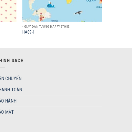
- GIẤY DÁN TƯỜNG HAPPY STORE
HA09-1
HÍNH SÁCH
ẬN CHUYỂN
HANH TOÁN
ẢO HÀNH
ẢO MẬT