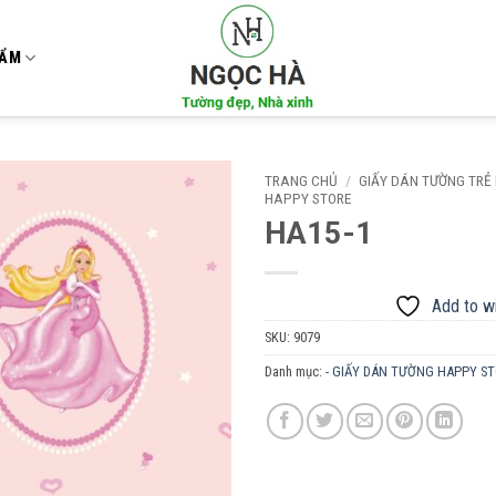
HẨM
TRANG CHỦ
/
GIẤY DÁN TƯỜNG TRẺ
HAPPY STORE
HA15-1
Add to
wishlist
Add to wi
SKU:
9079
Danh mục:
- GIẤY DÁN TƯỜNG HAPPY S