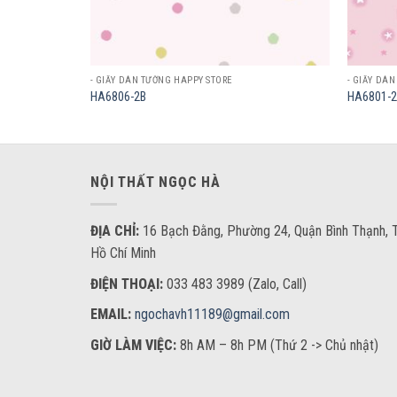
- GIẤY DÁN TƯỜNG HAPPY STORE
- GIẤY DÁ
HA6806-2B
HA6801-2
NỘI THẤT NGỌC HÀ
ĐỊA CHỈ:
16 Bạch Đằng, Phường 24, Quận Bình Thạnh, T
Hồ Chí Minh
ĐIỆN THOẠI:
033 483 3989 (Zalo, Call)
EMAIL:
ngochavh11189@gmail.com
GIỜ LÀM VIỆC:
8h AM – 8h PM (Thứ 2 -> Chủ nhật)