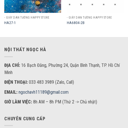
- GIẤY DÁN TƯỜNG HAPPY STORE
- GIẤY DÁN TƯỜNG HAPPY STORE
HA27-1
HA6804-2B
NỘI THẤT NGỌC HÀ
ĐỊA CHỈ:
16 Bạch Đằng, Phường 24, Quận Bình Thạnh, TP. Hồ Chí
Minh
ĐIỆN THOẠI:
033 483 3989 (Zalo, Call)
EMAIL:
ngochavh11189@gmail.com
GIỜ LÀM VIỆC:
8h AM – 8h PM (Thứ 2 -> Chủ nhật)
CHUYÊN CUNG CẤP