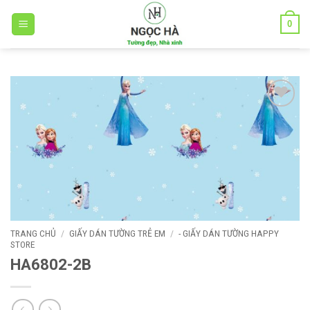
Bỏ
0
qua
nội
dung
Add to
wishlist
TRANG CHỦ
/
GIẤY DÁN TƯỜNG TRẺ EM
/
- GIẤY DÁN TƯỜNG HAPPY
STORE
HA6802-2B