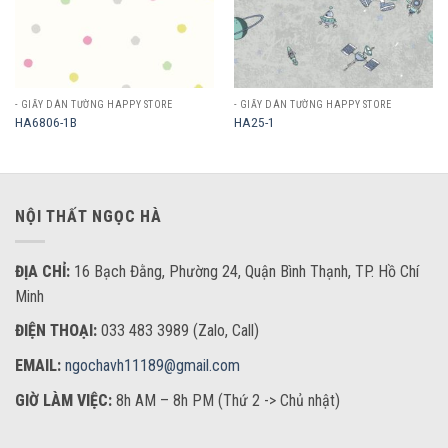
- GIẤY DÁN TƯỜNG HAPPY STORE
- GIẤY DÁN TƯỜNG HAPPY STORE
HA6806-1B
HA25-1
NỘI THẤT NGỌC HÀ
ĐỊA CHỈ:
16 Bạch Đằng, Phường 24, Quận Bình Thạnh, TP. Hồ Chí
Minh
ĐIỆN THOẠI:
033 483 3989 (Zalo, Call)
EMAIL:
ngochavh11189@gmail.com
GIỜ LÀM VIỆC:
8h AM – 8h PM (Thứ 2 -> Chủ nhật)