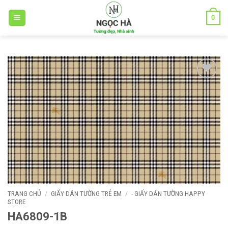
Bỏ
0
qua
nội
dung
Add to
wishlist
TRANG CHỦ
/
GIẤY DÁN TƯỜNG TRẺ EM
/
- GIẤY DÁN TƯỜNG HAPPY
STORE
HA6809-1B