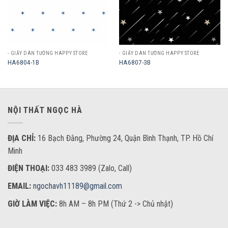
- GIẤY DÁN TƯỜNG HAPPY STORE
- GIẤY DÁN TƯỜNG HAPPY STORE
HA6804-1B
HA6807-3B
NỘI THẤT NGỌC HÀ
ĐỊA CHỈ:
16 Bạch Đằng, Phường 24, Quận Bình Thạnh, TP. Hồ Chí
Minh
ĐIỆN THOẠI:
033 483 3989 (Zalo, Call)
EMAIL:
ngochavh11189@gmail.com
GIỜ LÀM VIỆC:
8h AM – 8h PM (Thứ 2 -> Chủ nhật)